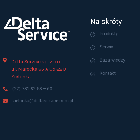
Na skróty
Produkty
Serwis
Baza wiedzy
Delta Service sp. z o.o.
ul. Marecka 66 A 05-220
Kontakt
Zielonka
(22) 781 82 58 – 60
zielonka@deltaservice.com.pl