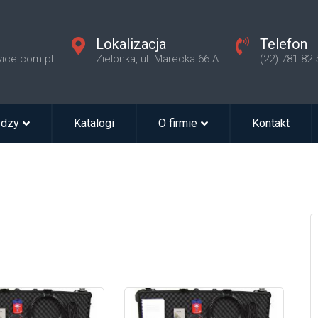
Lokalizacja
Telefon
vice.com.pl
Zielonka, ul. Marecka 66 A
(22) 781 82 
edzy
Katalogi
O firmie
Kontakt