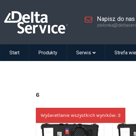
Napisz do nas
zielonka@deltaser
Start
Produkty
Serwis
Strefa wi
6
Wyświetlanie wszystkich wyników: 3