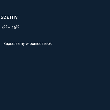
aszamy
00
00
8
– 16
Zapraszamy w poniedziałek