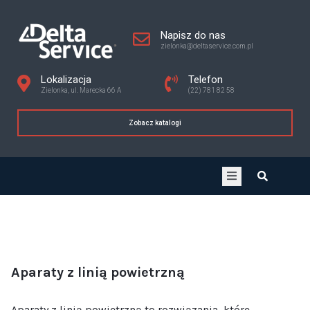
Napisz do nas
zielonka@deltaservice.com.pl
Lokalizacja
Telefon
Zielonka, ul. Marecka 66 A
(22) 781 82 58
Zobacz katalogi
Aparaty z linią powietrzną
Aparaty z linią powietrzną to rozwiązania, które