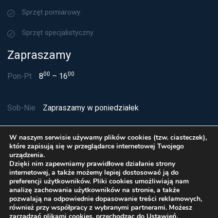
Sprzęt pomiarowy
Sprzęt specjalistyczny
Zapraszamy
00
00
Pon-Pt
8
– 16
Sob-Nie
Zapraszamy w poniedziałek
W naszym serwisie używamy plików cookies (tzw. ciasteczek),
które zapisują się w przeglądarce internetowej Twojego
urządzenia.
Dzięki nim zapewniamy prawidłowe działanie strony
internetowej, a także możemy lepiej dostosować ją do
preferencji użytkowników. Pliki cookies umożliwiają nam
analizę zachowania użytkowników na stronie, a także
pozwalają na odpowiednie dopasowanie treści reklamowych,
również przy współpracy z wybranymi partnerami. Możesz
zarządzać plikami cookies, przechodząc do Ustawień.