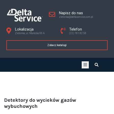
Napisz do nas
zielonka@deltaservice.com.pl
Lokalizacja
Telefon
Zielonka, ul. Marecka 66 A
(22) 781 82 58
Zobacz katalogi
Detektory do wycieków gazów
wybuchowych