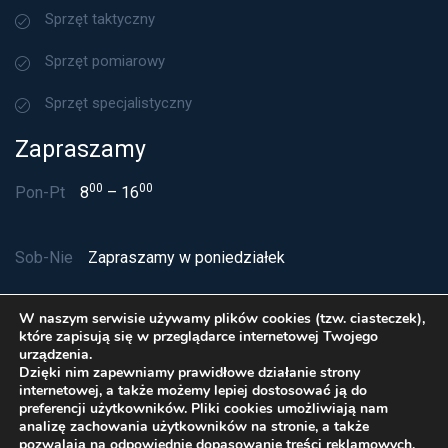
Sprzęt taktyczny
Sprzęt pomiarowy
Sprzęt specjalistyczny
Zapraszamy
00
00
Pon-Pt
8
– 16
Sob-Nie
Zapraszamy w poniedziałek
W naszym serwisie używamy plików cookies (tzw. ciasteczek),
które zapisują się w przeglądarce internetowej Twojego
urządzenia.
Dzięki nim zapewniamy prawidłowe działanie strony
internetowej, a także możemy lepiej dostosować ją do
preferencji użytkowników. Pliki cookies umożliwiają nam
analizę zachowania użytkowników na stronie, a także
pozwalają na odpowiednie dopasowanie treści reklamowych,