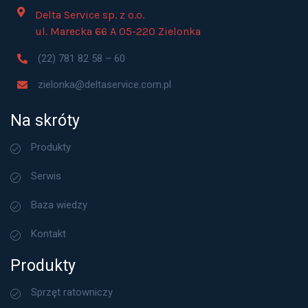
Delta Service sp. z o.o.
ul. Marecka 66 A 05-220 Zielonka
(22) 781 82 58 – 60
zielonka@deltaservice.com.pl
Na skróty
Produkty
Serwis
Baza wiedzy
Kontakt
Produkty
Sprzęt ratowniczy