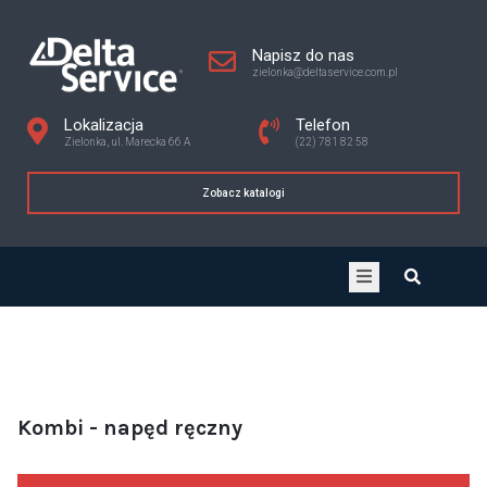
Napisz do nas
zielonka@deltaservice.com.pl
Lokalizacja
Telefon
Zielonka, ul. Marecka 66 A
(22) 781 82 58
Zobacz katalogi
Kombi - napęd ręczny