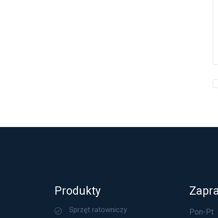
Produkty
Zapr
Sprzęt ratowniczy
Pon-Pt