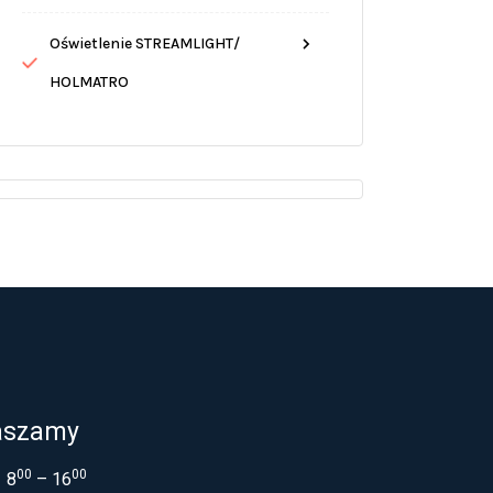
Oświetlenie STREAMLIGHT/
HOLMATRO
aszamy
00
00
8
– 16