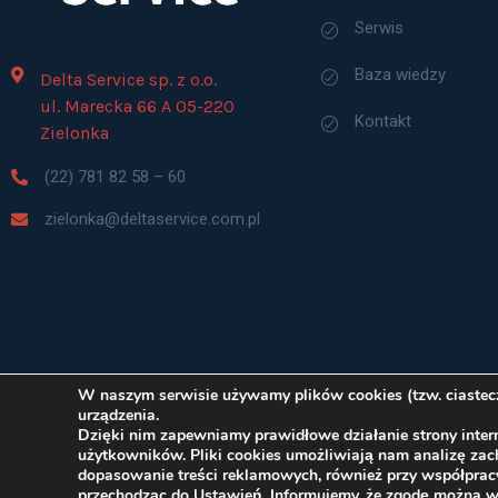
Serwis
Baza wiedzy
Delta Service sp. z o.o.
ul. Marecka 66 A 05-220
Kontakt
Zielonka
(22) 781 82 58 – 60
zielonka@deltaservice.com.pl
W naszym serwisie używamy plików cookies (tzw. ciastecze
urządzenia.
Dzięki nim zapewniamy prawidłowe działanie strony intern
użytkowników. Pliki cookies umożliwiają nam analizę za
dopasowanie treści reklamowych, również przy współprac
© Delta Serv
przechodząc do Ustawień. Informujemy, że zgodę można 