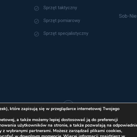
Sprzęt taktyczny
Sob-Nie
Sprzęt pomiarowy
Sprzęt specjalistyczny
k), które zapisują się w przeglądarce internetowej Twojego
etowej, a także możemy lepiej dostosować ją do preferencji
Polityka Cookies
chowania użytkowników na stronie, a także pozwalają na odpowiedni
y z wybranymi partnerami. Możesz zarządzać plikami cookies,
ice sp. z o.o. 2026 Wszelkie prawa zastrzeżone
wycofać w dowolnym momencie. Więcej informacji znajdziesz w