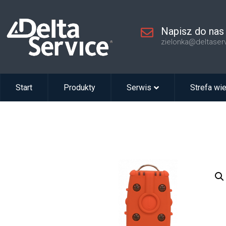
Napisz do nas
zielonka@deltaser
Start
Produkty
Serwis
Strefa wi