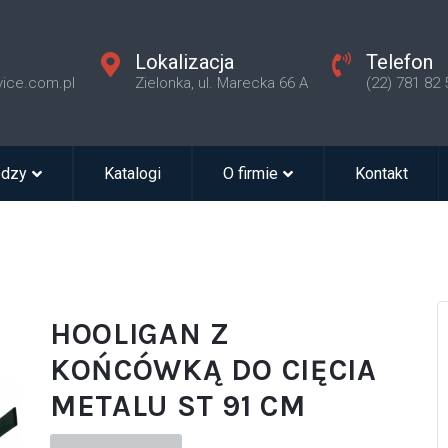
Lokalizacja
Telefon
vice.com.pl
Zielonka, ul. Marecka 66 A
(22) 781 82 
edzy
Katalogi
O firmie
Kontakt
HOOLIGAN Z
KOŃCÓWKĄ DO CIĘCIA
METALU ST 91 CM