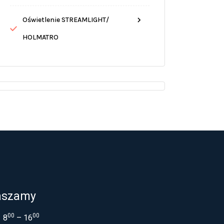
Oświetlenie STREAMLIGHT/
HOLMATRO
aszamy
00
00
8
– 16