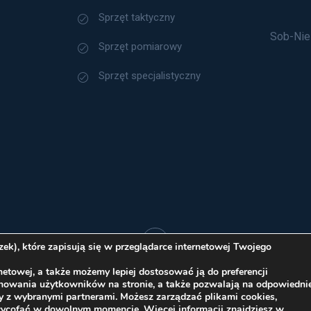
Sprzęt taktyczny
Sob-Nie
Sprzęt pomiarowy
Sprzęt specjalistyczny
k), które zapisują się w przeglądarce internetowej Twojego
etowej, a także możemy lepiej dostosować ją do preferencji
Polityka Cookies
chowania użytkowników na stronie, a także pozwalają na odpowiedni
y z wybranymi partnerami. Możesz zarządzać plikami cookies,
ice sp. z o.o. 2026 Wszelkie prawa zastrzeżone
wycofać w dowolnym momencie. Więcej informacji znajdziesz w