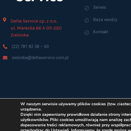
Serwis
Baza wiedzy
Delta Service sp. z o.o.
ul. Marecka 66 A 05-220
Kontakt
Zielonka
(22) 781 82 58 – 60
zielonka@deltaservice.com.pl
W naszym serwisie używamy plików cookies (tzw. ciastecze
urządzenia.
Dzięki nim zapewniamy prawidłowe działanie strony intern
użytkowników. Pliki cookies umożliwiają nam analizę za
dopasowanie treści reklamowych, również przy współprac
© Delta Serv
przechodząc do Ustawień. Informujemy, że zgodę można 