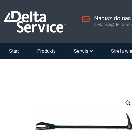
Napisz do nas
zielonka@deltaser
Start
Produkty
Serwis
Strefa wi