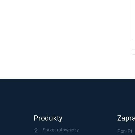
Produkty
Zapr
Sprzęt ratowniczy
Pon-Pt