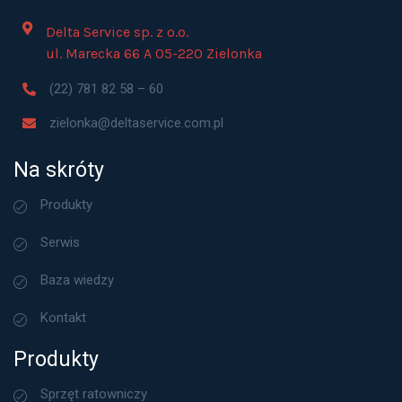
Delta Service sp. z o.o.
ul. Marecka 66 A 05-220 Zielonka
(22) 781 82 58 – 60
zielonka@deltaservice.com.pl
Na skróty
Produkty
Serwis
Baza wiedzy
Kontakt
Produkty
Sprzęt ratowniczy