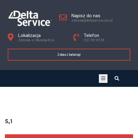
Napisz do nas
zielonka@deltaservice.com.pl
Lokalizacja
Telefon
Zielonka, ul. Marecka 66 A
(22) 781 82 58
Zobacz katalogi
5,1