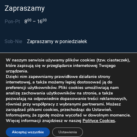
Zapraszamy
00
00
Pon-Pt
8
– 16
Sob-Nie
Zapraszamy w poniedziałek
W naszym serwisie używamy plików cookies (tzw. ciasteczek),
które zapisują się w przeglądarce internetowej Twojego
urządzenia.
Dzięki nim zapewniamy prawidłowe działanie strony
internetowej, a także możemy lepiej dostosować ją do
preferencji użytkowników. Pliki cookies umożliwiają nam
analizę zachowania użytkowników na stronie, a także
pozwalają na odpowiednie dopasowanie treści reklamowych,
również przy współpracy z wybranymi partnerami. Możesz
zarządzać plikami cookies, przechodząc do Ustawień.
Polityka Cookies
Informujemy, że zgodę można wycofać w dowolnym momencie.
© Delta Service sp. z o.o. 2026 Wszelkie prawa
Więcej informacji znajdziesz w naszej
Polityce Cookies
.
zastrzeżone
Akceptuj wszystkie
Ustawienia