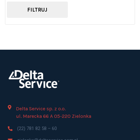
FILTRUJ
Delta Service sp. z o.o.
ul. Marecka 66 A 05-220 Zielonka
(22) 781 82 58 – 60