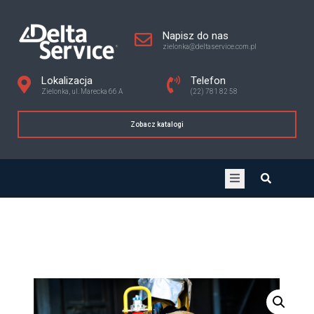
Napisz do nas
zielonka@deltaservice.com.pl
Lokalizacja
Telefon
Zielonka, ul. Marecka 66 A
(22) 781 82 58
Zobacz katalogi