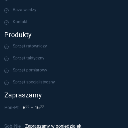
Baza wiedzy
Kontakt
Produkty
Sprzęt ratowniczy
Sprzęt taktyczny
Sprzęt pomiarowy
Sprzęt specjalistyczny
Zapraszamy
00
00
Pon-Pt
8
– 16
Sob-Nie
Zapraszamy w poniedziałek