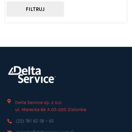
FILTRUJ
Delta Service sp. z o.o.
ul. Marecka 66 A 05-220 Zielonka
(22) 781 82 58 – 60