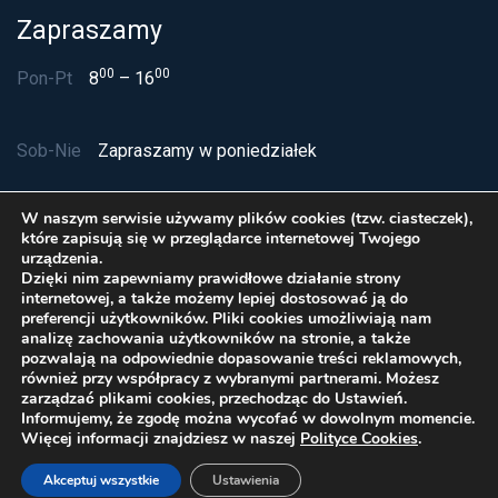
Zapraszamy
00
00
Pon-Pt
8
– 16
Sob-Nie
Zapraszamy w poniedziałek
W naszym serwisie używamy plików cookies (tzw. ciasteczek),
które zapisują się w przeglądarce internetowej Twojego
urządzenia.
Dzięki nim zapewniamy prawidłowe działanie strony
internetowej, a także możemy lepiej dostosować ją do
preferencji użytkowników. Pliki cookies umożliwiają nam
analizę zachowania użytkowników na stronie, a także
pozwalają na odpowiednie dopasowanie treści reklamowych,
również przy współpracy z wybranymi partnerami. Możesz
zarządzać plikami cookies, przechodząc do Ustawień.
Polityka Cookies
Informujemy, że zgodę można wycofać w dowolnym momencie.
© Delta Service sp. z o.o. 2026 Wszelkie prawa
Więcej informacji znajdziesz w naszej
Polityce Cookies
.
zastrzeżone
Akceptuj wszystkie
Ustawienia