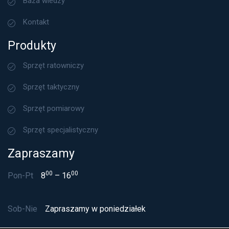
Baza wiedzy
Kontakt
Produkty
Sprzęt ratowniczy
Sprzęt taktyczny
Sprzęt pomiarowy
Sprzęt specjalistyczny
Zapraszamy
00
00
Pon-Pt
8
– 16
Sob-Nie
Zapraszamy w poniedziałek