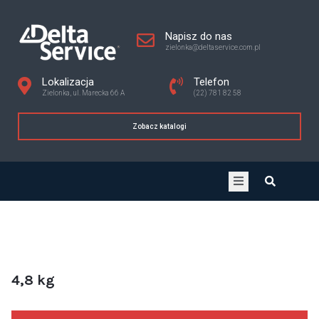
Napisz do nas
zielonka@deltaservice.com.pl
Lokalizacja
Telefon
Zielonka, ul. Marecka 66 A
(22) 781 82 58
Zobacz katalogi
4,8 kg