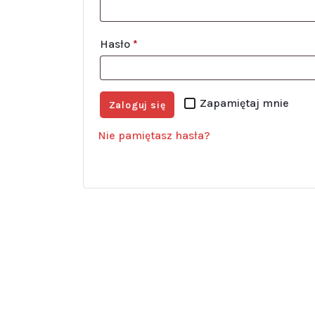
Hasło
*
Zapamiętaj mnie
Zaloguj się
Nie pamiętasz hasła?