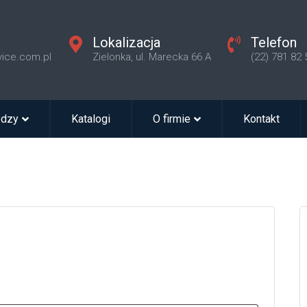
Lokalizacja
Telefon
vice.com.pl
Zielonka, ul. Marecka 66 A
(22) 781 82 
edzy
Katalogi
O firmie
Kontakt