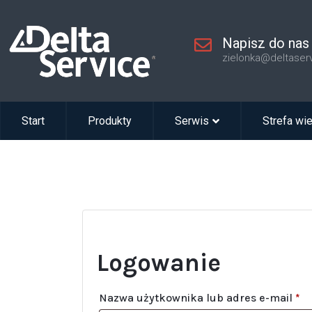
Napisz do nas
zielonka@deltaser
Start
Produkty
Serwis
Strefa wi
Logowanie
Nazwa użytkownika lub adres e-mail
*