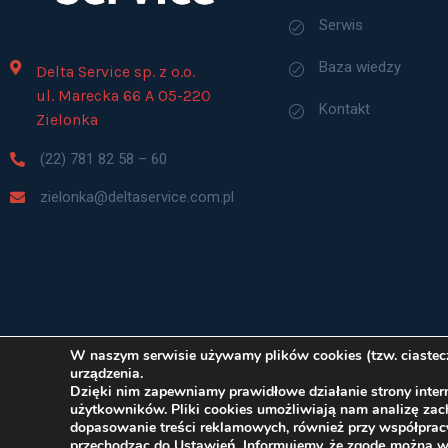
Serwis
Baza wiedzy
Delta Service sp. z o.o.
ul. Marecka 66 A 05-220
Kontakt
Zielonka
(22) 781 82 58 – 60
zielonka@deltaservice.com.pl
W naszym serwisie używamy plików cookies (tzw. ciastecze
urządzenia.
Dzięki nim zapewniamy prawidłowe działanie strony intern
użytkowników. Pliki cookies umożliwiają nam analizę za
dopasowanie treści reklamowych, również przy współprac
© Delta Serv
przechodząc do Ustawień. Informujemy, że zgodę można 