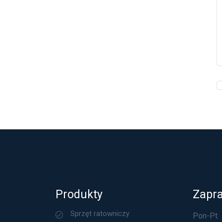
Produkty
Zapr
Sprzęt ratowniczy
Pon-Pt