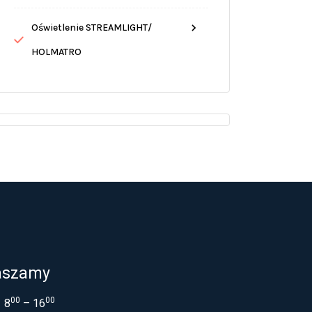
Oświetlenie STREAMLIGHT/
HOLMATRO
aszamy
00
00
8
– 16