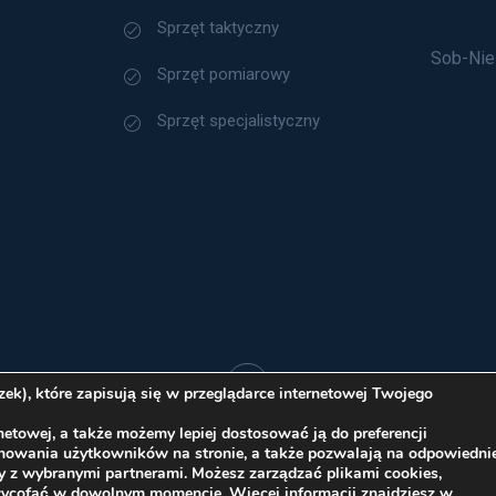
Sprzęt taktyczny
Sob-Nie
Sprzęt pomiarowy
Sprzęt specjalistyczny
k), które zapisują się w przeglądarce internetowej Twojego
etowej, a także możemy lepiej dostosować ją do preferencji
Polityka Cookies
chowania użytkowników na stronie, a także pozwalają na odpowiedni
y z wybranymi partnerami. Możesz zarządzać plikami cookies,
ice sp. z o.o. 2026 Wszelkie prawa zastrzeżone
wycofać w dowolnym momencie. Więcej informacji znajdziesz w