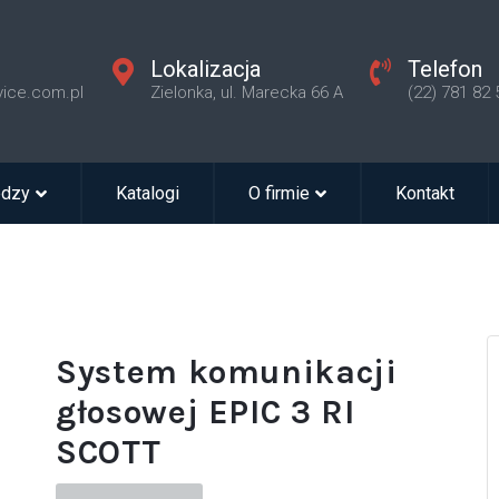
Lokalizacja
Telefon
vice.com.pl
Zielonka, ul. Marecka 66 A
(22) 781 82 
edzy
Katalogi
O firmie
Kontakt
System komunikacji
głosowej EPIC 3 RI
SCOTT