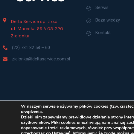
Serwis
Baza wiedzy
Delta Service sp. z o.o.
ul. Marecka 66 A 05-220
Kontakt
Zielonka
(22) 781 82 58 – 60
zielonka@deltaservice.com.pl
W naszym serwisie używamy plików cookies (tzw. ciastecze
urządzenia.
Dzięki nim zapewniamy prawidłowe działanie strony intern
użytkowników. Pliki cookies umożliwiają nam analizę za
dopasowanie treści reklamowych, również przy współprac
© Delta Serv
przechodząc do Ustawień. Informujemy, że zgodę można 