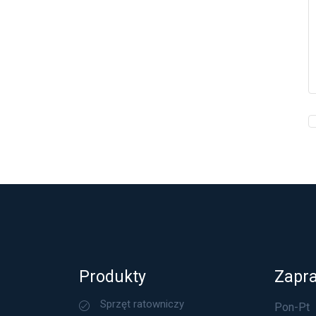
Produkty
Zapr
Sprzęt ratowniczy
Pon-Pt