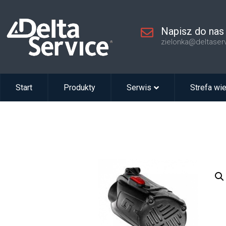
Napisz do nas
zielonka@deltaser
Start
Produkty
Serwis
Strefa wi