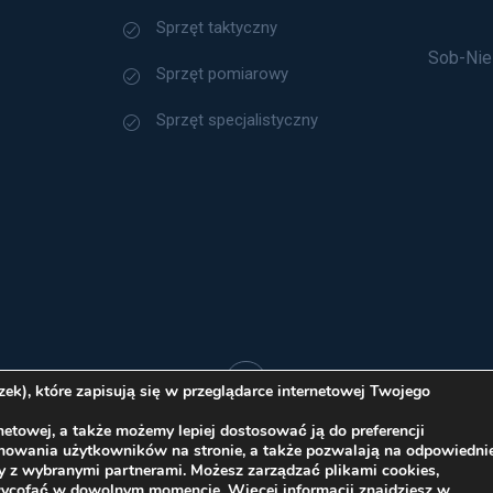
Sprzęt taktyczny
Sob-Nie
Sprzęt pomiarowy
Sprzęt specjalistyczny
k), które zapisują się w przeglądarce internetowej Twojego
etowej, a także możemy lepiej dostosować ją do preferencji
Polityka Cookies
chowania użytkowników na stronie, a także pozwalają na odpowiedni
y z wybranymi partnerami. Możesz zarządzać plikami cookies,
ice sp. z o.o. 2026 Wszelkie prawa zastrzeżone
wycofać w dowolnym momencie. Więcej informacji znajdziesz w