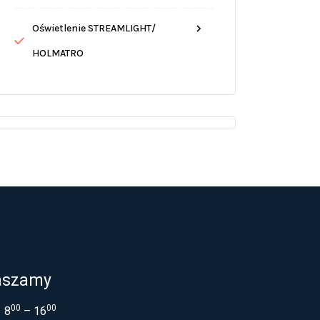
Oświetlenie STREAMLIGHT/
HOLMATRO
aszamy
00
00
8
– 16