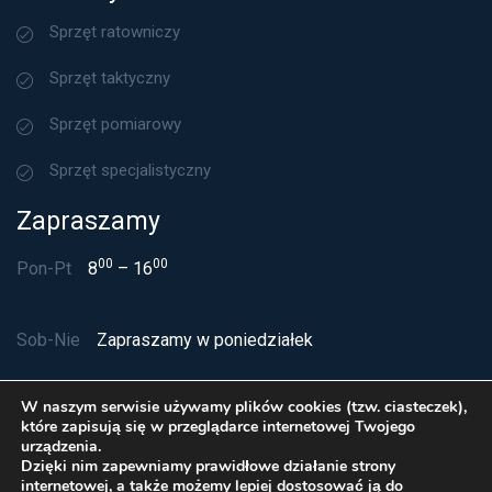
Sprzęt ratowniczy
Sprzęt taktyczny
Sprzęt pomiarowy
Sprzęt specjalistyczny
Zapraszamy
00
00
Pon-Pt
8
– 16
Sob-Nie
Zapraszamy w poniedziałek
W naszym serwisie używamy plików cookies (tzw. ciasteczek),
które zapisują się w przeglądarce internetowej Twojego
urządzenia.
Dzięki nim zapewniamy prawidłowe działanie strony
internetowej, a także możemy lepiej dostosować ją do