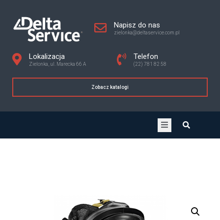
Napisz do nas
zielonka@deltaservice.com.pl
Lokalizacja
Telefon
Zielonka, ul. Marecka 66 A
(22) 781 82 58
Zobacz katalogi