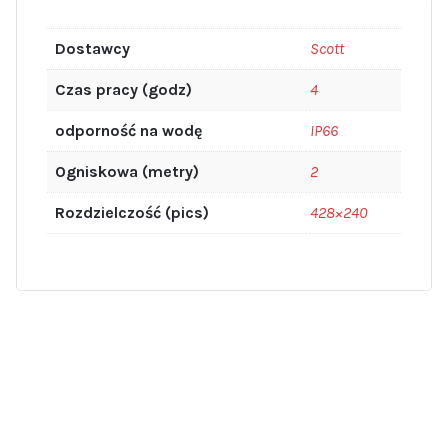
Dostawcy
Scott
Czas pracy (godz)
4
odporność na wodę
IP66
Ogniskowa (metry)
2
Rozdzielczość (pics)
428×240