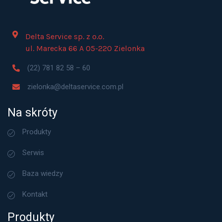
Delta Service sp. z o.o.
ul. Marecka 66 A 05-220 Zielonka
(22) 781 82 58 – 60
zielonka@deltaservice.com.pl
Na skróty
Produkty
Serwis
Baza wiedzy
Kontakt
Produkty