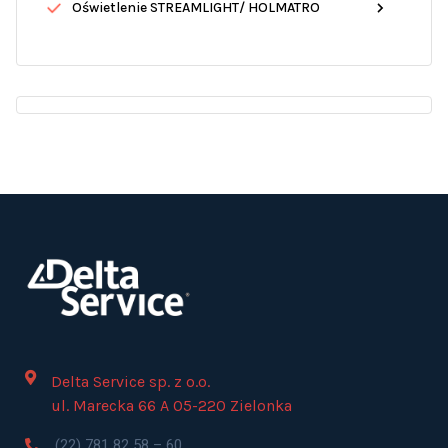
Oświetlenie STREAMLIGHT/ HOLMATRO
Delta Service sp. z o.o.
ul. Marecka 66 A 05-220 Zielonka
(22) 781 82 58 – 60