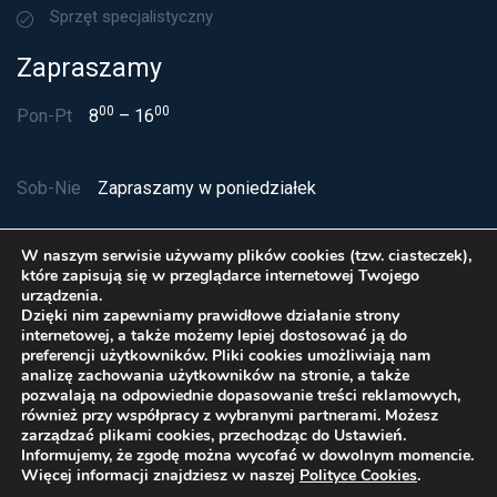
Sprzęt specjalistyczny
Zapraszamy
00
00
Pon-Pt
8
– 16
Sob-Nie
Zapraszamy w poniedziałek
W naszym serwisie używamy plików cookies (tzw. ciasteczek),
które zapisują się w przeglądarce internetowej Twojego
urządzenia.
Dzięki nim zapewniamy prawidłowe działanie strony
internetowej, a także możemy lepiej dostosować ją do
preferencji użytkowników. Pliki cookies umożliwiają nam
analizę zachowania użytkowników na stronie, a także
pozwalają na odpowiednie dopasowanie treści reklamowych,
również przy współpracy z wybranymi partnerami. Możesz
zarządzać plikami cookies, przechodząc do Ustawień.
Polityka Cookies
Informujemy, że zgodę można wycofać w dowolnym momencie.
© Delta Service sp. z o.o. 2026 Wszelkie prawa
Więcej informacji znajdziesz w naszej
Polityce Cookies
.
zastrzeżone