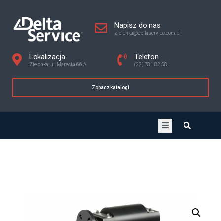
Napisz do nas
zielonka@deltaservice.com.pl
Lokalizacja
Telefon
Zielonka, ul. Marecka 66 A
(22) 781 82 58
Zobacz katalogi