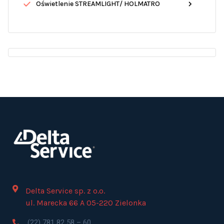
Oświetlenie STREAMLIGHT/ HOLMATRO
Delta Service sp. z o.o.
ul. Marecka 66 A 05-220 Zielonka
(22) 781 82 58 – 60