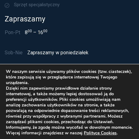
Sprzęt specjalistyczny
Zapraszamy
00
00
Pon-Pt
8
– 16
Sob-Nie
Zapraszamy w poniedziałek
W naszym serwisie używamy plików cookies (tzw. ciasteczek),
które zapisują się w przeglądarce internetowej Twojego
urządzenia.
Dzięki nim zapewniamy prawidłowe działanie strony
internetowej, a także możemy lepiej dostosować ją do
preferencji użytkowników. Pliki cookies umożliwiają nam
analizę zachowania użytkowników na stronie, a także
pozwalają na odpowiednie dopasowanie treści reklamowych,
również przy współpracy z wybranymi partnerami. Możesz
zarządzać plikami cookies, przechodząc do Ustawień.
Polityka Cookies
Informujemy, że zgodę można wycofać w dowolnym momencie.
© Delta Service sp. z o.o. 2026 Wszelkie prawa
Więcej informacji znajdziesz w naszej
Polityce Cookies
.
zastrzeżone