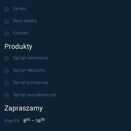
Serwis
Baza wiedzy
Kontakt
Produkty
Sprzęt ratowniczy
Sprzęt taktyczny
Sprzęt pomiarowy
Sprzęt specjalistyczny
Zapraszamy
00
00
Pon-Pt
8
– 16