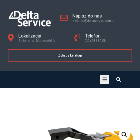
Napisz do nas
zielonka@deltaservice.com.pl
Lokalizacja
Telefon
Zielonka, ul. Marecka 66 A
(22) 781 82 58
Zobacz katalogi