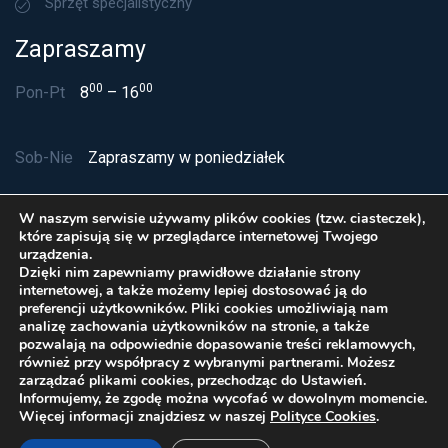
Sprzęt specjalistyczny
Zapraszamy
00
00
Pon-Pt
8
– 16
Sob-Nie
Zapraszamy w poniedziałek
W naszym serwisie używamy plików cookies (tzw. ciasteczek),
które zapisują się w przeglądarce internetowej Twojego
urządzenia.
Dzięki nim zapewniamy prawidłowe działanie strony
internetowej, a także możemy lepiej dostosować ją do
preferencji użytkowników. Pliki cookies umożliwiają nam
analizę zachowania użytkowników na stronie, a także
pozwalają na odpowiednie dopasowanie treści reklamowych,
również przy współpracy z wybranymi partnerami. Możesz
zarządzać plikami cookies, przechodząc do Ustawień.
Polityka Cookies
Informujemy, że zgodę można wycofać w dowolnym momencie.
© Delta Service sp. z o.o. 2026 Wszelkie prawa
Więcej informacji znajdziesz w naszej
Polityce Cookies
.
zastrzeżone