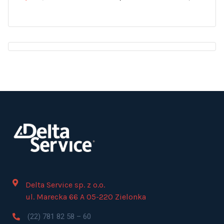
Delta Service sp. z o.o.
ul. Marecka 66 A 05-220 Zielonka
(22) 781 82 58 – 60