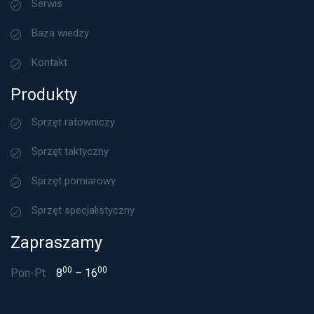
Serwis
Baza wiedzy
Kontakt
Produkty
Sprzęt ratowniczy
Sprzęt taktyczny
Sprzęt pomiarowy
Sprzęt specjalistyczny
Zapraszamy
00
00
Pon-Pt
8
– 16