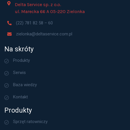
Delta Service sp. z o.o.
ul. Marecka 66 A 05-220 Zielonka
(22) 781 82 58 – 60
zielonka@deltaservice.com.pl
Na skróty
Produkty
Serwis
Baza wiedzy
Kontakt
Produkty
Sprzęt ratowniczy