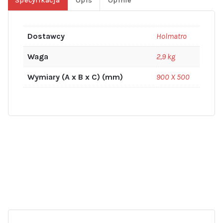
Specyfikacja
Opis
Opinie
Dostawcy
Holmatro
Waga
2,9 kg
Wymiary (A x B x C) (mm)
900 X 500