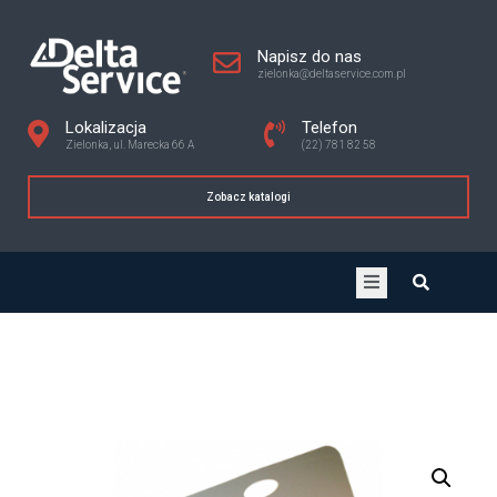
Napisz do nas
zielonka@deltaservice.com.pl
Lokalizacja
Telefon
Zielonka, ul. Marecka 66 A
(22) 781 82 58
Zobacz katalogi